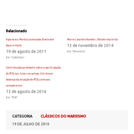
Relacionado
Apareceu Morto o camarada Evelio del
Morre Leandro Konder, filósofo marxista
13 de novembro de 2014
Socorro Valle
19 de agosto de 2011
Em "Memória"
Em "Colômbia"
Contribuição ao debate sobre a participação
do PCB nas lutas no campo: Um breve
balanço da atuação do PCB junto aos
camponeses
13 de agosto de 2016
Em "PCB"
CATEGORIA
CLÁSSICOS DO MARXISMO
19 DE JULHO DE 2010