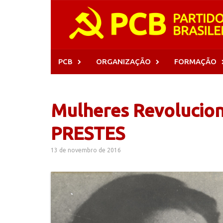
Skip
to
content
PCB
ORGANIZAÇÃO
FORMAÇÃO
Mulheres Revolucio
PRESTES
13 de novembro de 2016