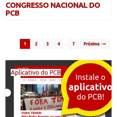
CONGRESSO NACIONAL DO
PCB
Posts
1
2
3
4
7
Próxima
…
navigation
Aplicativo do PCB