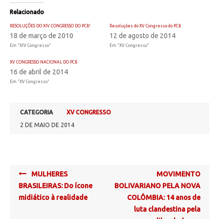
Relacionado
RESOLUÇÕES DO XIV CONGRESSO DO PCB!
Resoluções do XV Congresso do PCB
18 de março de 2010
12 de agosto de 2014
Em "XIV Congresso"
Em "XV Congresso"
XV CONGRESSO NACIONAL DO PCB
16 de abril de 2014
Em "XV Congresso"
CATEGORIA
XV CONGRESSO
2 DE MAIO DE 2014
Post
MULHERES
MOVIMENTO
navigation
BRASILEIRAS: Do ícone
BOLIVARIANO PELA NOVA
midiático à realidade
COLÔMBIA: 14 anos de
luta clandestina pela