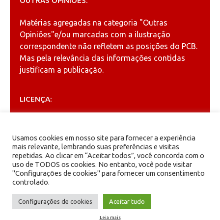
OUTRAS OPINIÕES:
Matérias agregadas na categoria
"Outras
Opiniões"
e/ou marcadas com a ilustração
correspondente não refletem as posições do PCB.
Mas pela relevância das informações contidas
justificam a publicação.
LICENÇA:
Permitida a reprodução, desde que citada a fonte
(
Creative Commons
).
Usamos cookies em nosso site para fornecer a experiência
mais relevante, lembrando suas preferências e visitas
repetidas. Ao clicar em “Aceitar todos”, você concorda com o
ARQUIVOS
uso de TODOS os cookies. No entanto, você pode visitar
"Configurações de cookies" para fornecer um consentimento
controlado.
Arquivos
Configurações de cookies
Aceitar tudo
Leia mais