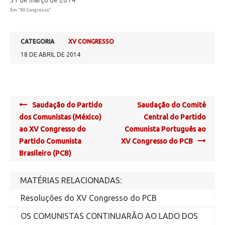
31 de março de 2014
Em "XV Congresso"
CATEGORIA
XV CONGRESSO
18 DE ABRIL DE 2014
Post
Saudação do Partido
Saudação do Comité
navigation
dos Comunistas (México)
Central do Partido
ao XV Congresso do
Comunista Português ao
Partido Comunista
XV Congresso do PCB
Brasileiro (PCB)
MATÉRIAS RELACIONADAS:
Resoluções do XV Congresso do PCB
OS COMUNISTAS CONTINUARÃO AO LADO DOS