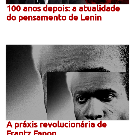
100 anos depois: a atualidade
do pensamento de Lenin
A práxis revolucionária de
Frantz Fanon