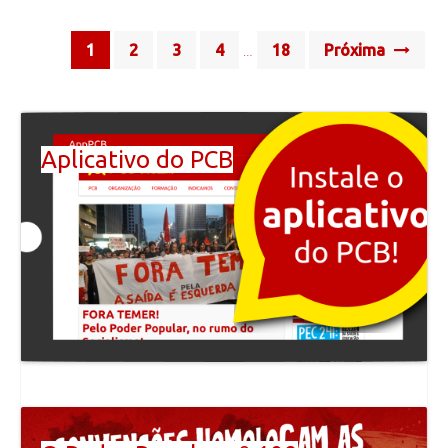
Posts
1
2
3
4
18
Próxima
…
navigation
Aplicativo do PCB