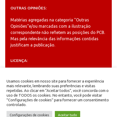
OUTRAS OPINIÕES:
Matérias agregadas na categoria
"Outras
Opiniões"
e/ou marcadas com a ilustração
correspondente não refletem as posições do PCB.
Mas pela relevância das informações contidas
justificam a publicação.
LICENÇA:
Permitida a reprodução, desde que citada a fonte
(
Creative Commons
).
Usamos cookies em nosso site para fornecer a experiência
mais relevante, lembrando suas preferências e visitas
repetidas. Ao clicar em “Aceitar todos”, você concorda com o
ARQUIVOS
uso de TODOS os cookies. No entanto, você pode visitar
"Configurações de cookies" para fornecer um consentimento
controlado.
Arquivos
Configurações de cookies
Aceitar tudo