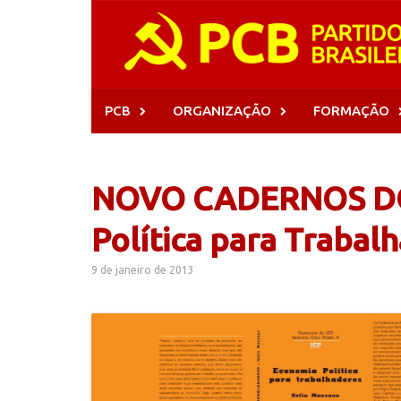
Skip
to
content
PCB
ORGANIZAÇÃO
FORMAÇÃO
NOVO CADERNOS DO 
Política para Trabal
9 de janeiro de 2013