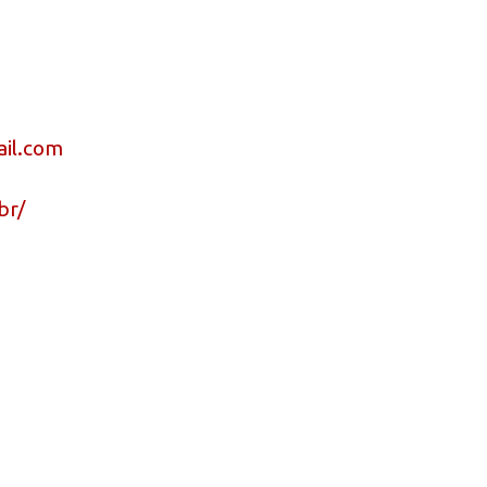
il.com
br/