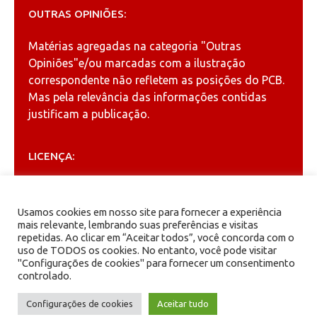
OUTRAS OPINIÕES:
Matérias agregadas na categoria
"Outras
Opiniões"
e/ou marcadas com a ilustração
correspondente não refletem as posições do PCB.
Mas pela relevância das informações contidas
justificam a publicação.
LICENÇA:
Permitida a reprodução, desde que citada a fonte
(
Creative Commons
).
Usamos cookies em nosso site para fornecer a experiência
mais relevante, lembrando suas preferências e visitas
repetidas. Ao clicar em “Aceitar todos”, você concorda com o
ARQUIVOS
uso de TODOS os cookies. No entanto, você pode visitar
"Configurações de cookies" para fornecer um consentimento
controlado.
Arquivos
Configurações de cookies
Aceitar tudo