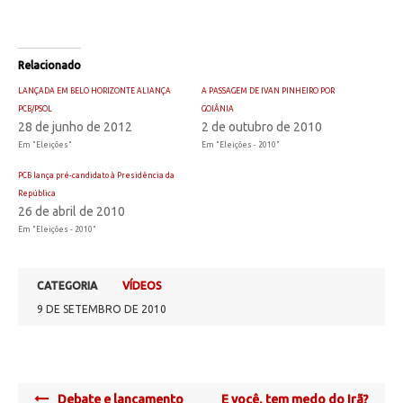
Relacionado
LANÇADA EM BELO HORIZONTE ALIANÇA
A PASSAGEM DE IVAN PINHEIRO POR
PCB/PSOL
GOIÂNIA
28 de junho de 2012
2 de outubro de 2010
Em "Eleições"
Em "Eleições - 2010"
PCB lança pré-candidato à Presidência da
República
26 de abril de 2010
Em "Eleições - 2010"
CATEGORIA
VÍDEOS
9 DE SETEMBRO DE 2010
Post
Debate e lançamento
E você, tem medo do Irã?