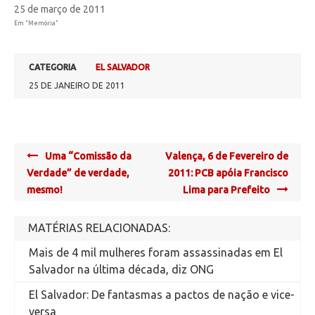
25 de março de 2011
Em "Memória"
CATEGORIA
EL SALVADOR
25 DE JANEIRO DE 2011
Post
Uma “Comissão da
Valença, 6 de Fevereiro de
navigation
Verdade” de verdade,
2011: PCB apóia Francisco
mesmo!
Lima para Prefeito
MATÉRIAS RELACIONADAS:
Mais de 4 mil mulheres foram assassinadas em El
Salvador na última década, diz ONG
El Salvador: De fantasmas a pactos de nação e vice-
versa