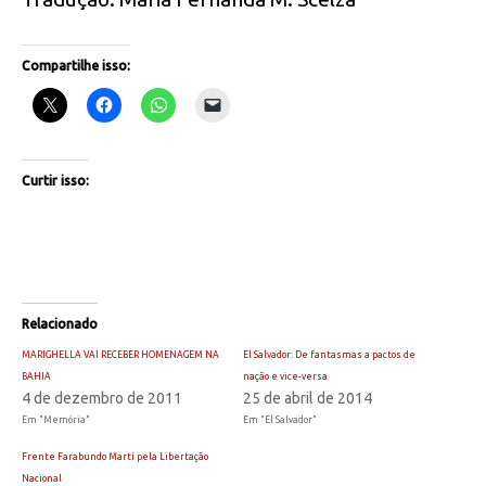
Compartilhe isso:
Curtir isso:
Relacionado
MARIGHELLA VAI RECEBER HOMENAGEM NA
El Salvador: De fantasmas a pactos de
BAHIA
nação e vice-versa
4 de dezembro de 2011
25 de abril de 2014
Em "Memória"
Em "El Salvador"
Frente Farabundo Martí pela Libertação
Nacional