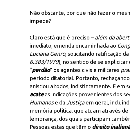
Não obstante, por que não fazer o mesm
impede?
Claro está que é preciso –
além da abert
imediato, emenda encaminhada ao
Cong
Luciana Genro
, solicitando ratificação da
6.383/1979
), no sentido de se explicita
“
perdão
” os agentes civis e militares
pra
período ditatorial. Portanto, rechaçando,
anistiou a todos, indistintamente. E em s
acate
as indicações provenientes dos s
Humanos
e da
Justiça
em geral, incluin
memória política, que atuam através 
lembrança, dos quais participam também
Pessoas estas que têm o
direito inalien