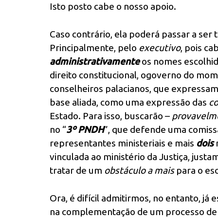
Isto posto cabe o nosso apoio.
Caso contrário, ela poderá passar a se
Principalmente, pelo
executivo
, pois ca
administrativamente
os nomes escolhido
direito constitucional, ogoverno do m
conselheiros palacianos, que expressam
base aliada, como uma expressão das
co
Estado. Para isso, buscarão –
provavelm
no “
3º PNDH
”, que defende uma comiss
representantes ministeriais e mais
dois
vinculada ao ministério da Justiça, just
tratar de um
obstáculo a mais
para o es
Ora, é difícil admitirmos, no entanto, j
na complementação de um processo de r