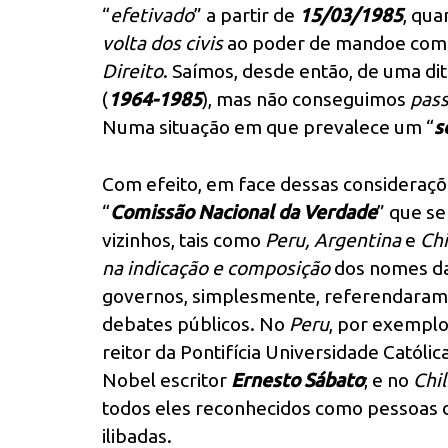
“
efetivado
” a partir de
15/03/1985
, qu
volta dos civis
ao poder de mandoe com
Direito
. Saímos, desde então, de uma d
(
1964-1985
), mas não conseguimos
pass
Numa situação em que prevalece um “
s
Com efeito, em face dessas consideraçõe
“
Comissão Nacional da Verdade
” que se
vizinhos, tais como
Peru, Argentina
e
Chi
na indicação e composição
dos nomes da
governos, simplesmente, referendaram
debates públicos. No
Peru
, por exemplo
reitor da Pontifícia Universidade Católic
Nobel escritor
Ernesto Sábato
; e no
Chil
todos eles reconhecidos como pessoas d
ilibadas.