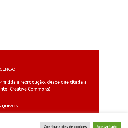
ICENÇA:
ermitida a reprodução, desde que citada a
nte (
Creative Commons
).
RQUIVOS
rquivos
Configurações de cookies
Aceitar tudo