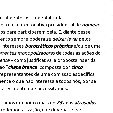
r totalmente instrumentalizada…
be a ele a prerrogativa presidencial de
nomear
s para participarem dela. E, diante desse
omento sempre poderá
se deixar levar
pelos
 interesses
burocráticos próprios
e/ou de uma
rrentes monopolizadoras
de todas as ações do
ente
– como justificativa, a proposta inserida
ão “
chapa branca
” composta por
cinco
representantes de uma comissão específica
amente o que não interessa a todos nós, por se
clarecimento que necessitamos.
á estamos um pouco mais de
25
anos
atrasados
edemocratização, que deveria ter se