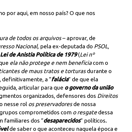
o por aqui, em nosso país? O que nos
ura de todos os arquivos
– aprovar, de
resso Nacional,
pela ex-deputada do
PSOL
,
Lei de Anistia Política de 1979
(
Lei nº
r que
ela não protege e nem beneficia
com o
ticantes de maus tratos e torturas
durante o
 definitivamente, a “
falácia
” de que ela
eguida, articular para que
o governo da união
egmentos organizados, defensores dos
Direitos
do nesse rol
os preservadores
de nossa
de grupos comprometidos com
o resgate
dessa
 familiares dos “
desaparecidos
” políticos.
ável
de saber o que aconteceu naquela época e