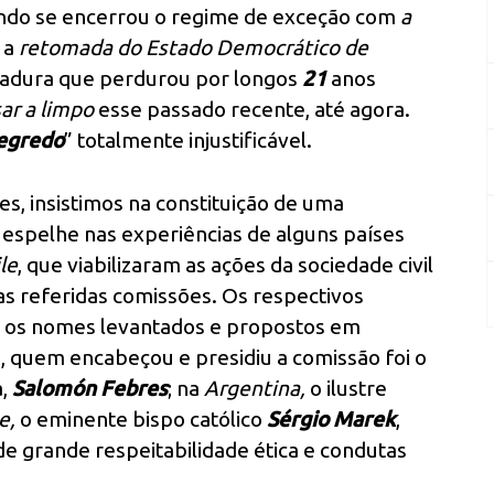
ando se encerrou o regime de exceção com
a
 a
retomada do Estado Democrático de
itadura que perdurou por longos
21
anos
ar a limpo
esse passado recente, até agora.
egredo
” totalmente injustificável.
s, insistimos na constituição de uma
 espelhe nas experiências de alguns países
le
, que viabilizaram as ações da sociedade civil
s referidas comissões. Os respectivos
 os nomes levantados e propostos em
, quem encabeçou e presidiu a comissão foi o
a,
Salomón Febres
; na
Argentina,
o ilustre
e,
o eminente bispo católico
Sérgio Marek
,
e grande respeitabilidade ética e condutas