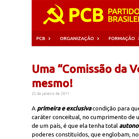
Skip
to
content
PCB
ORGANIZAÇÃO
FORMAÇÃO
Uma “Comissão da V
mesmo!
25 de janeiro de 2011
A
primeira e exclusiva
condição para que
caráter conceitual, no cumprimento de 
de um país, é que ela tenha total
autono
poderes constituídos, que englobam, no