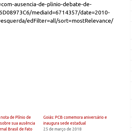
d=com-ausencia-de-plinio-debate-de-
566D08973C6/mediaId=6714357/date=2010-
squerda/edFilter=all/sort=mostRelevance/
nota de Plínio de
Goiás: PCB comemora aniversário e
sobre sua ausência
inaugura sede estadual
nal Brasil de Fato
25 de março de 2018