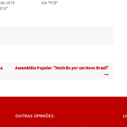
 de 2010
Em "PCB"
2010"
da
Assembléia Popular: “Mutirão por um Novo Brasil”
OUTRAS OPINIÕES:
L