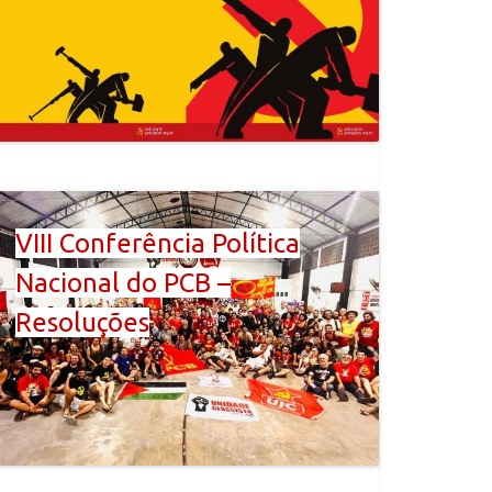
VIII Conferência Política
Nacional do PCB –
Resoluções