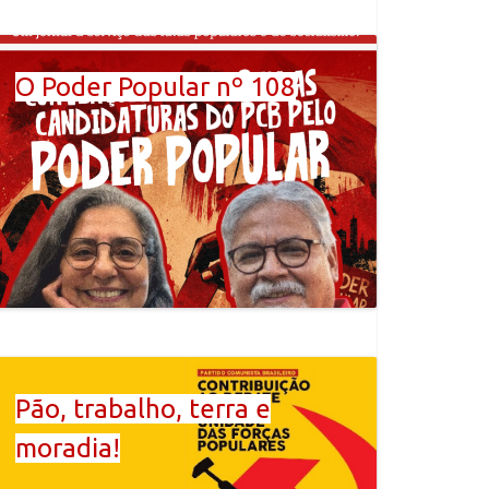
O Poder Popular nº 108
Pão, trabalho, terra e
moradia!