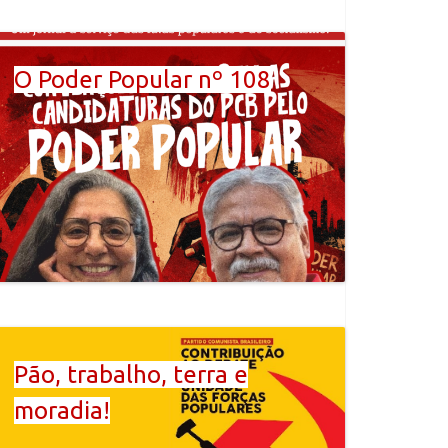
O Poder Popular nº 108
Pão, trabalho, terra e
moradia!