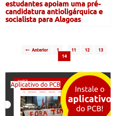
estudantes apoiam uma pré-
candidatura antioligárquica e
socialista para Alagoas
Posts
Anterior
1
11
12
13
…
navigation
14
Aplicativo do PCB