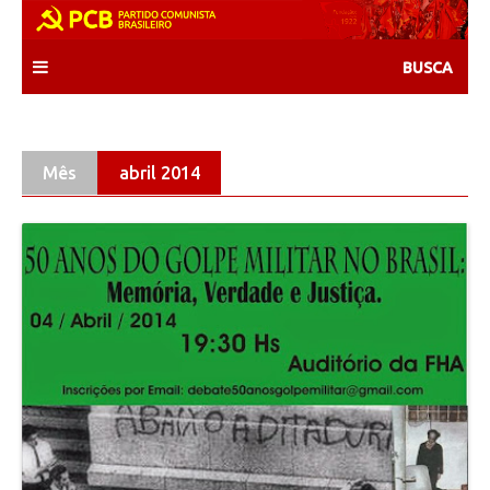
Skip
to
content
Mês
abril 2014