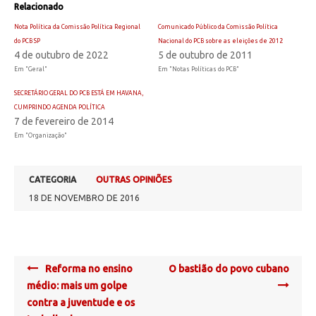
Relacionado
Nota Política da Comissão Política Regional
Comunicado Público da Comissão Política
do PCB SP
Nacional do PCB sobre as eleições de 2012
4 de outubro de 2022
5 de outubro de 2011
Em "Geral"
Em "Notas Políticas do PCB"
SECRETÁRIO GERAL DO PCB ESTÁ EM HAVANA,
CUMPRINDO AGENDA POLÍTICA
7 de fevereiro de 2014
Em "Organização"
CATEGORIA
OUTRAS OPINIÕES
18 DE NOVEMBRO DE 2016
Post
Reforma no ensino
O bastião do povo cubano
navigation
médio: mais um golpe
contra a juventude e os