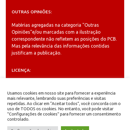
OUTRAS OPINIÕES:
Matérias agregadas na categoria
"Outras
Opiniões"
e/ou marcadas com a ilustração
correspondente não refletem as posições do PCB.
Mas pela relevância das informações contidas
justificam a publicação.
LICENÇA:
Permitida a reprodução, desde que citada a fonte
(
Creative Commons
).
Usamos cookies em nosso site para fornecer a experiência
mais relevante, lembrando suas preferências e visitas
repetidas. Ao clicar em “Aceitar todos”, você concorda com o
ARQUIVOS
uso de TODOS os cookies. No entanto, você pode visitar
"Configurações de cookies" para fornecer um consentimento
controlado.
Arquivos