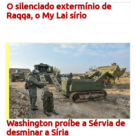
O silenciado extermínio de
Raqqa, o My Lai sírio
Washington proíbe a Sérvia de
desminar a Síria