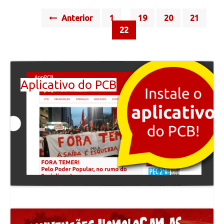
Posts
Anterior
1
19
20
21
…
navigation
22
Aplicativo do PCB