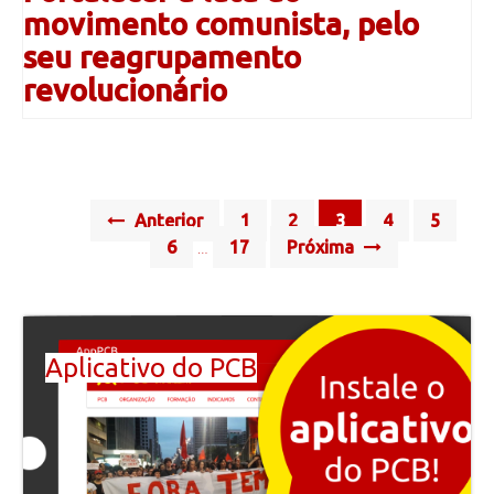
movimento comunista, pelo
seu reagrupamento
revolucionário
Posts
Anterior
1
2
3
4
5
navigation
6
17
Próxima
…
Aplicativo do PCB