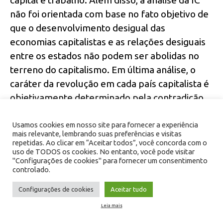
não foi orientada com base no fato objetivo de
que o desenvolvimento desigual das
economias capitalistas e as relações desiguais
entre os estados não podem ser abolidas no
terreno do capitalismo. Em última análise, o
caráter da revolução em cada país capitalista é
objetivamente determinado pela contradição
básica que é chamada a resolver,
independentemente da mudança relativa na
Usamos cookies em nosso site para fornecer a experiência
mais relevante, lembrando suas preferências e visitas
posição de cada país no sistema imperialista
repetidas. Ao clicar em “Aceitar todos”, você concorda com o
uso de TODOS os cookies. No entanto, você pode visitar
internacional. A partir do aguçamento da
"Configurações de cookies" para fornecer um consentimento
contradição básica entre capital e trabalho em
controlado.
cada país capitalista, na época do capitalismo
Configurações de cookies
Aceitar tudo
monopolista, se depreendem o caráter
Leia mais
socialista e as tarefas da revolução.