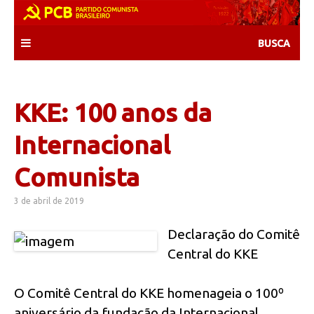
Skip
to
content
KKE: 100 anos da
Internacional
Comunista
3 de abril de 2019
Declaração do Comitê
Central do KKE
O Comitê Central do KKE homenageia o 100º
aniversário da fundação da Internacional