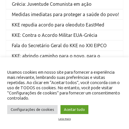
Grécia: Juventude Comunista em ação
Medidas imediatas para proteger a saúde do povo!
KKE repudia acordo para oleoduto EastMed
KKE: Contra o Acordo Militar EUA-Grécia
Fala do Secretário Geral do KKE no XXI EIPCO
KKE: abrindo caminho para o novo, para o
socialismo
Usamos cookies em nosso site para fornecer a experiência
Grécia: greve geral contra lei antitrabalhista
mais relevante, lembrando suas preferências e visitas
repetidas. Ao clicar em “Aceitar todos”, você concorda com o
KKE: Barrar todos os processos anticomunistas!
uso de TODOS os cookies. No entanto, você pode visitar
"Configurações de cookies" para fornecer um consentimento
controlado.
Configurações de cookies
Aceitar tudo
NOTAS DOS EDITORES:
Leia mais
Só publicamos nesta página textos que