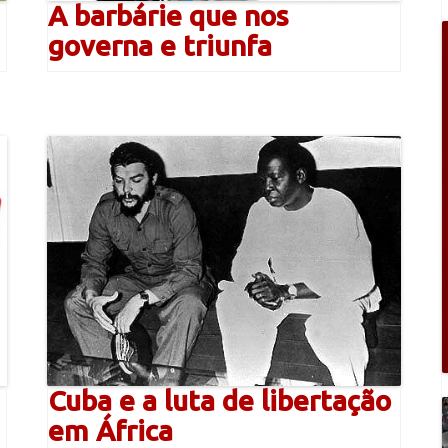
A barbárie que nos
governa e triunfa
Cuba e a luta de libertação
em África