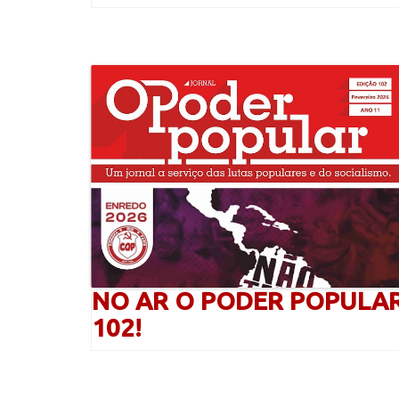
NO AR O PODER POPULA
102!