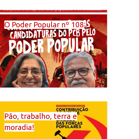
O Poder Popular nº 108
Pão, trabalho, terra e
moradia!