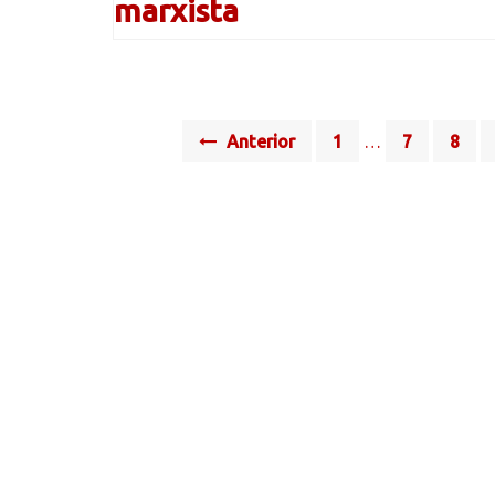
marxista
Posts
Anterior
1
…
7
8
navigation