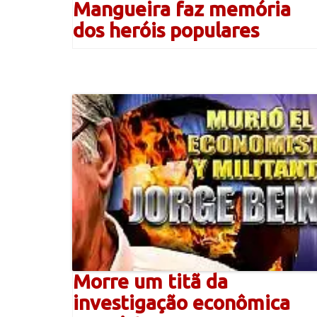
Mangueira faz memória
dos heróis populares
Morre um titã da
investigação econômica