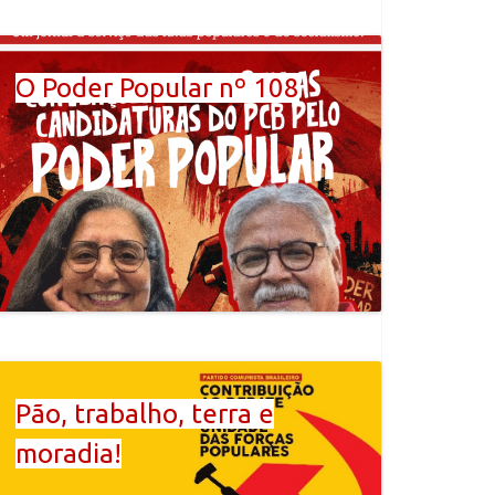
O Poder Popular nº 108
Pão, trabalho, terra e
moradia!