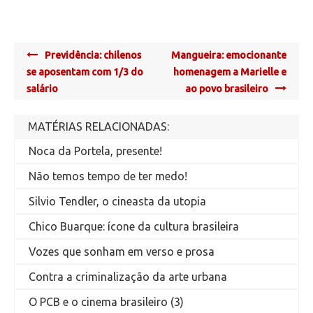
Post
Previdência: chilenos
Mangueira: emocionante
navigation
se aposentam com 1/3 do
homenagem a Marielle e
salário
ao povo brasileiro
MATÉRIAS RELACIONADAS:
Noca da Portela, presente!
Não temos tempo de ter medo!
Silvio Tendler, o cineasta da utopia
Chico Buarque: ícone da cultura brasileira
Vozes que sonham em verso e prosa
Contra a criminalização da arte urbana
O PCB e o cinema brasileiro (3)