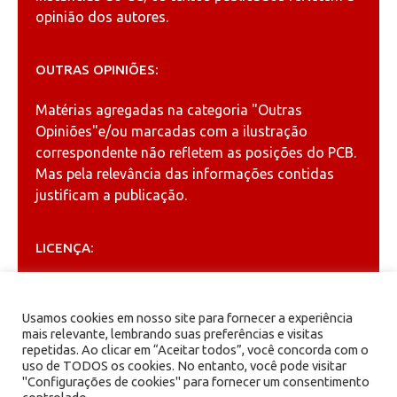
opinião dos autores.
OUTRAS OPINIÕES:
Matérias agregadas na categoria
"Outras
Opiniões"
e/ou marcadas com a ilustração
correspondente não refletem as posições do PCB.
Mas pela relevância das informações contidas
justificam a publicação.
LICENÇA:
Permitida a reprodução, desde que citada a fonte
(
Creative Commons
).
Usamos cookies em nosso site para fornecer a experiência
mais relevante, lembrando suas preferências e visitas
repetidas. Ao clicar em “Aceitar todos”, você concorda com o
ARQUIVOS
uso de TODOS os cookies. No entanto, você pode visitar
"Configurações de cookies" para fornecer um consentimento