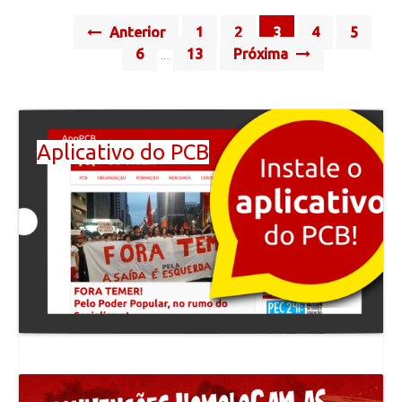
Posts
Anterior
1
2
3
4
5
navigation
6
13
Próxima
…
Aplicativo do PCB