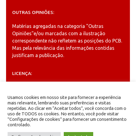
OUTRAS OPINIÕES:
Matérias agregadas na categoria
"Outras
Opiniões"
e/ou marcadas com a ilustração
correspondente não refletem as posições do PCB.
Mas pela relevância das informações contidas
justificam a publicação.
LICENÇA:
Permitida a reprodução, desde que citada a fonte
(
Creative Commons
).
Usamos cookies em nosso site para fornecer a experiência
mais relevante, lembrando suas preferências e visitas
repetidas. Ao clicar em “Aceitar todos”, você concorda com o
ARQUIVOS
uso de TODOS os cookies. No entanto, você pode visitar
"Configurações de cookies" para fornecer um consentimento
controlado.
Arquivos