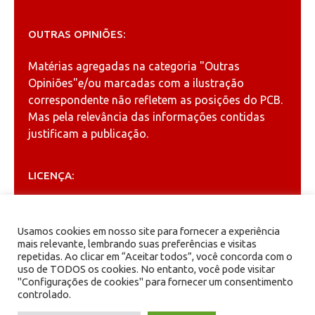
OUTRAS OPINIÕES:
Matérias agregadas na categoria
"Outras
Opiniões"
e/ou marcadas com a ilustração
correspondente não refletem as posições do PCB.
Mas pela relevância das informações contidas
justificam a publicação.
LICENÇA:
Permitida a reprodução, desde que citada a fonte
(
Creative Commons
).
Usamos cookies em nosso site para fornecer a experiência
mais relevante, lembrando suas preferências e visitas
repetidas. Ao clicar em “Aceitar todos”, você concorda com o
ARQUIVOS
uso de TODOS os cookies. No entanto, você pode visitar
"Configurações de cookies" para fornecer um consentimento
controlado.
Arquivos