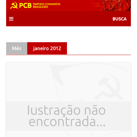
Skip
to
content
Mês
janeiro 2012