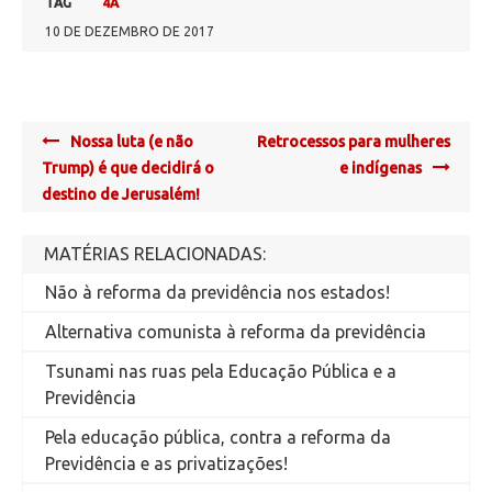
TAG
4A
10 DE DEZEMBRO DE 2017
Post
Nossa luta (e não
Retrocessos para mulheres
navigation
Trump) é que decidirá o
e indígenas
destino de Jerusalém!
MATÉRIAS RELACIONADAS:
Não à reforma da previdência nos estados!
Alternativa comunista à reforma da previdência
Tsunami nas ruas pela Educação Pública e a
Previdência
Pela educação pública, contra a reforma da
Previdência e as privatizações!