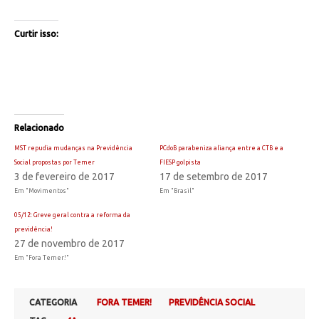
Curtir isso:
Relacionado
MST repudia mudanças na Previdência
PCdoB parabeniza aliança entre a CTB e a
Social propostas por Temer
FIESP golpista
3 de fevereiro de 2017
17 de setembro de 2017
Em "Movimentos"
Em "Brasil"
05/12: Greve geral contra a reforma da
previdência!
27 de novembro de 2017
Em "Fora Temer!"
CATEGORIA
FORA TEMER!
PREVIDÊNCIA SOCIAL