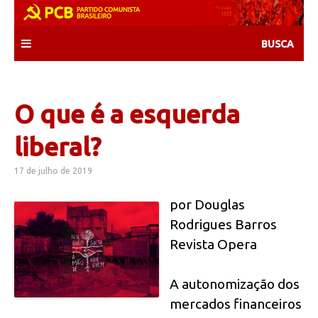
Skip
to
content
O que é a esquerda
liberal?
17 de julho de 2019
por Douglas
Rodrigues Barros
Revista Opera
A autonomização dos
mercados financeiros