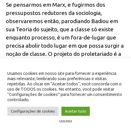
Se pensarmos em Marx, e fugirmos dos
pressupostos redutores da sociologia,
observaremos então, parodiando Badiou em
sua Teoria do sujeito, que a classe só existe
enquanto processo, é um fora-de-lugar que
precisa abolir todo lugar em que possa surgir a
noção de classe. O projeto do proletariado é a
desaparição da própria noção de classe.
Desaparecimento que tornará as diferenças
Usamos cookies em nosso site para fornecer a experiência
indiferentes e, portanto, passíveis de se
mais relevante, lembrando suas preferências e visitas
repetidas. Ao clicar em “Aceitar todos”, você concorda com o
desenvolverem livremente. O lugar deve ser
uso de TODOS os cookies. No entanto, você pode visitar
implodido pelo fora-de-lugar, não para a
"Configurações de cookies" para fornecer um consentimento
controlado.
manutenção do lugar, mas pela criação efetiva
de um não-lugar em que a multiplicidade seja
Configurações de cookies
Aceitar tudo
regra geral e a partilha do comum seja efetiva.
Leia mais