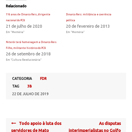
Relacionado
116 anos de Dinarco Reis, dirigente
Dinarco Reis: militância e coerência
nacional do PCB
política
21 de julho de 2020
20 de fevereiro de 2013
Em "Memória"
Em "Memória"
Niterói terá homenagem a Dinarco Reis
Filho, militante histórico do PCB
26 de setembro de 2018
Em "Cultura Revolucionária"
CATEGORIA
FDR
TAG
3B
22 DE JULHO DE 2019
Post
Todo apoio à luta dos
As disputas
navigation
servidores de Mato
interimperialistas no Golfo