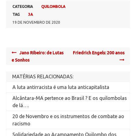
CATEGORIA
QUILOMBOLA
TAG
3A
19 DE NOVEMBRO DE 2020
Post
Jano Ribeiro: de Lutas
Friedrich Engels: 200 anos
navigation
e Sonhos
MATÉRIAS RELACIONADAS:
A luta antirracista é uma luta anticapitalista
Alcântara-MA pertence ao Brasil ? E os quilombolas
de lá….
20 de Novembro e os instrumentos de combate ao
racismo
Solidariedade ao Acampamento Quilombo dos