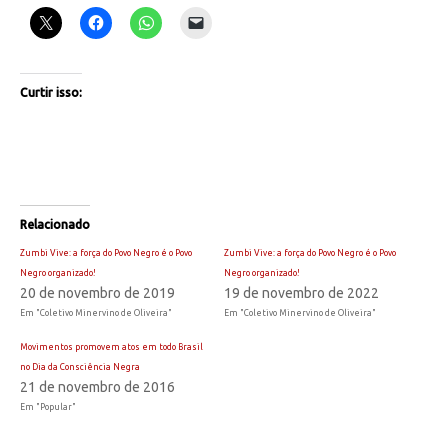
Curtir isso:
Relacionado
Zumbi Vive: a força do Povo Negro é o Povo
Zumbi Vive: a força do Povo Negro é o Povo
Negro organizado!
Negro organizado!
20 de novembro de 2019
19 de novembro de 2022
Em "Coletivo Minervino de Oliveira"
Em "Coletivo Minervino de Oliveira"
Movimentos promovem atos em todo Brasil
no Dia da Consciência Negra
21 de novembro de 2016
Em "Popular"