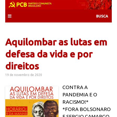
Skip
to
content
Aquilombar as lutas em
defesa da vida e por
direitos
19 de novembro de 2020
CONTRA A
PANDEMIA E O
RACISMO!*
*FORA BOLSONARO
E SERGIO CAMARGO