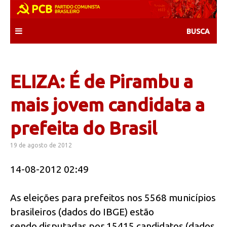
Skip
to
content
ELIZA: É de Pirambu a
mais jovem candidata a
prefeita do Brasil
19 de agosto de 2012
14-08-2012 02:49
As eleições para prefeitos nos 5568 municípios
brasileiros (dados do IBGE) estão
sendo disputadas por 15415 candidatos (dados