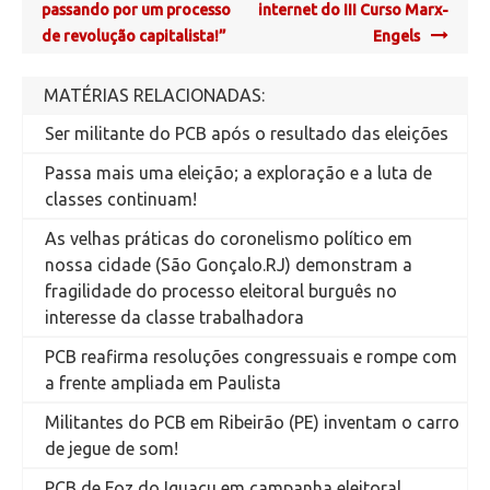
navigation
passando por um processo
internet do III Curso Marx-
de revolução capitalista!”
Engels
MATÉRIAS RELACIONADAS:
Ser militante do PCB após o resultado das eleições
Passa mais uma eleição; a exploração e a luta de
classes continuam!
As velhas práticas do coronelismo político em
nossa cidade (São Gonçalo.RJ) demonstram a
fragilidade do processo eleitoral burguês no
interesse da classe trabalhadora
PCB reafirma resoluções congressuais e rompe com
a frente ampliada em Paulista
Militantes do PCB em Ribeirão (PE) inventam o carro
de jegue de som!
PCB de Foz do Iguaçu em campanha eleitoral