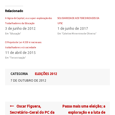
Relacionado
A lógica do Capital, e a super-exploração dos
SOLIDARIEDADE AOS TERCEIRIZADOS DA
Trabalhadores da Educação
UFSC
3 de junho de 2012
1 de junho de 2017
Em "Educação"
Em "Coletivo Minervino de Oliveira"
O Projeto de Lei 4.330 é nocivo aos
trabalhadores e à sociedade
11 de abril de 2015
Em "Terceirização"
CATEGORIA
ELEIÇÕES 2012
7 DE OUTUBRO DE 2012
Post
Oscar Figuera,
Passa mais uma eleição; a
navigation
Secretário-Geral do PC da
exploração e a luta de