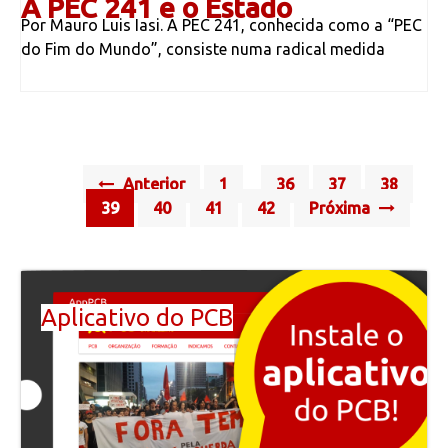
A PEC 241 e o Estado
Por Mauro Luis Iasi. A PEC 241, conhecida como a “PEC
do Fim do Mundo”, consiste numa radical medida
Posts
Anterior
1
36
37
38
…
navigation
39
40
41
42
Próxima
Aplicativo do PCB