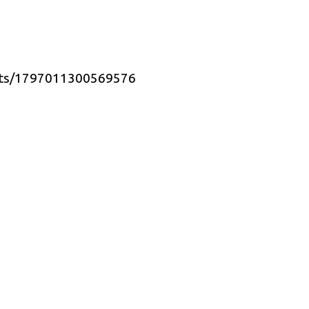
ts/1
797011300569576