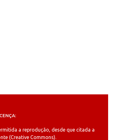
ICENÇA:
ermitida a reprodução, desde que citada a
nte (
Creative Commons
).