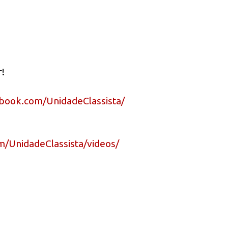
!
book.com/UnidadeClassista/
m/UnidadeClassista/videos/