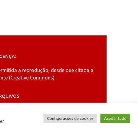
ICENÇA:
ermitida a reprodução, desde que citada a
nte (
Creative Commons
).
RQUIVOS
rquivos
Configurações de cookies
Aceitar tudo
er