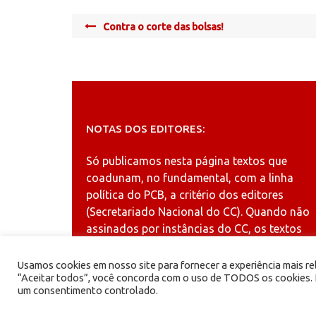
Post
Contra o corte das bolsas!
navigation
NOTAS DOS EDITORES:
Só publicamos nesta página textos que
coadunam, no fundamental, com a linha
política do PCB, a critério dos editores
(Secretariado Nacional do CC). Quando não
assinados por instâncias do CC, os textos
publicados refletem a opinião dos autores.
Usamos cookies em nosso site para fornecer a experiência mais rel
“Aceitar todos”, você concorda com o uso de TODOS os cookies. N
um consentimento controlado.
PCB - Partido Comunista Brasileiro.