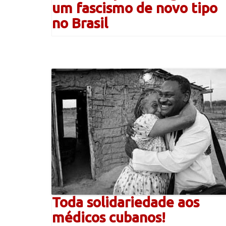
um fascismo de novo tipo
no Brasil
Toda solidariedade aos
médicos cubanos!