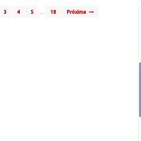
3
4
5
…
18
Próxima