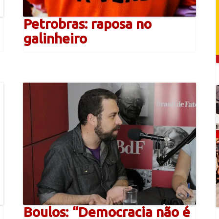
Petrobras: raposa no
galinheiro
Boulos: “Democracia não é