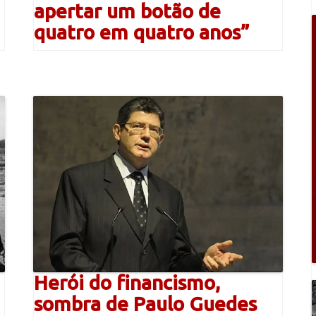
apertar um botão de
quatro em quatro anos”
Herói do financismo,
sombra de Paulo Guedes