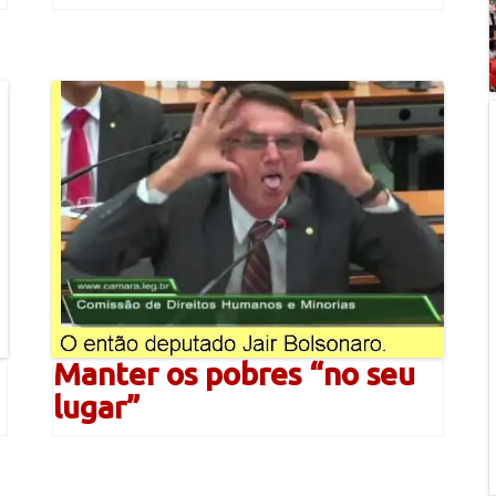
Manter os pobres “no seu
lugar”