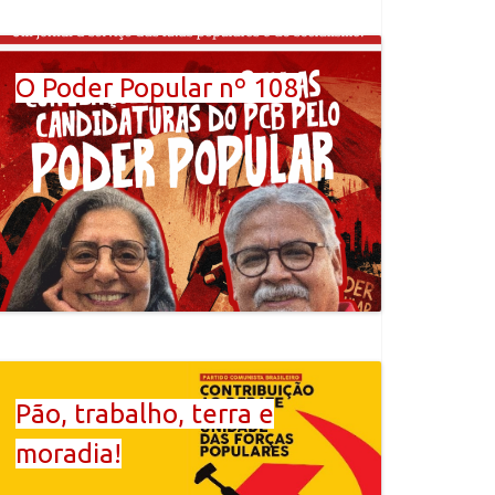
O Poder Popular nº 108
Pão, trabalho, terra e
moradia!