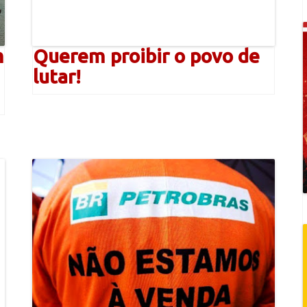
m
Querem proibir o povo de
lutar!