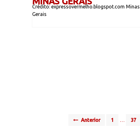
MINAS GERAIS
Crédito: expressovermelho.blogspot.com Minas
Gerais
Posts
Anterior
1
…
37
navigation