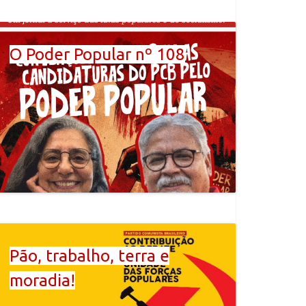
O Poder Popular nº 108
Pão, trabalho, terra e
moradia!