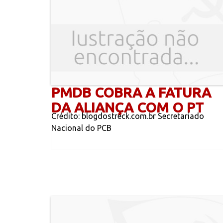
PMDB COBRA A FATURA
DA ALIANÇA COM O PT
Crédito: blogdostreck.com.br Secretariado
Nacional do PCB