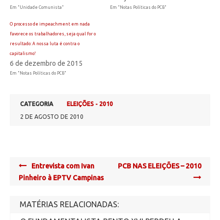
Em "Unidade Comunista"
Em "Notas Políticas do PCB"
O processo de impeachment em nada
favorece os trabalhadores, seja qual for o
resultado: A nossa luta é contra o
capitalismo!
6 de dezembro de 2015
Em "Notas Políticas do PCB"
CATEGORIA
ELEIÇÕES - 2010
2 DE AGOSTO DE 2010
Post
Entrevista com Ivan
PCB NAS ELEIÇÕES – 2010
navigation
Pinheiro à EPTV Campinas
MATÉRIAS RELACIONADAS: