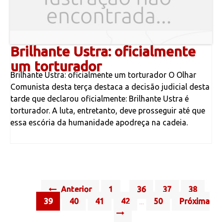
Brilhante Ustra: oficialmente
um torturador
Brilhante Ustra: oficialmente um torturador O Olhar
Comunista desta terça destaca a decisão judicial desta
tarde que declarou oficialmente: Brilhante Ustra é
torturador. A luta, entretanto, deve prosseguir até que
essa escória da humanidade apodreça na cadeia.
Posts
Anterior
1
36
37
38
…
navigation
39
40
41
42
50
Próxima
…