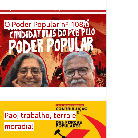
O Poder Popular nº 108
Pão, trabalho, terra e
moradia!