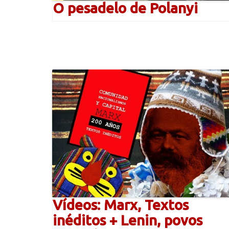
O pesadelo de Polanyi
Vídeos: Marx, Textos
inéditos + Lenin, povos