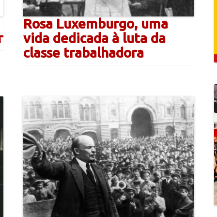
Rosa Luxemburgo, uma
r
vida dedicada à luta da
classe trabalhadora