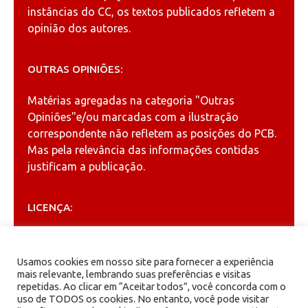
instâncias do CC, os textos publicados refletem a
opinião dos autores.
OUTRAS OPINIÕES:
Matérias agregadas na categoria
"Outras
Opiniões"
e/ou marcadas com a ilustração
correspondente não refletem as posições do PCB.
Mas pela relevância das informações contidas
justificam a publicação.
LICENÇA:
Permitida a reprodução, desde que citada a fonte
(
Creative Commons
).
Usamos cookies em nosso site para fornecer a experiência
mais relevante, lembrando suas preferências e visitas
repetidas. Ao clicar em “Aceitar todos”, você concorda com o
ARQUIVOS
uso de TODOS os cookies. No entanto, você pode visitar