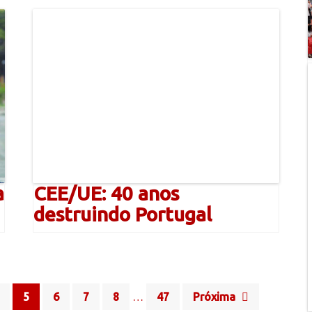
a
CEE/UE: 40 anos
destruindo Portugal
5
6
7
8
…
47
Próxima