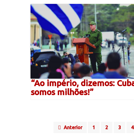
“Ao império, dizemos: Cub
somos milhões!”
Posts
Anterior
1
2
3
4