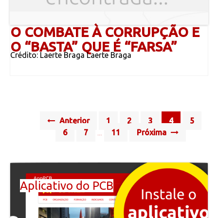
O COMBATE À CORRUPÇÃO E
O “BASTA” QUE É “FARSA”
Crédito: Laerte Braga Laerte Braga
Posts
Anterior
1
2
3
4
5
navigation
6
7
11
Próxima
…
Aplicativo do PCB