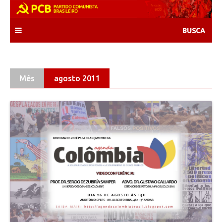
Skip
to
content
Mês
agosto 2011