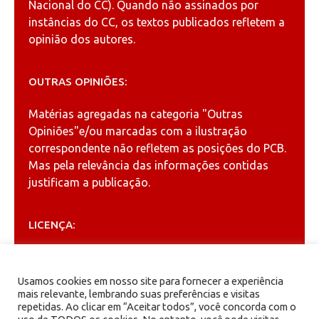
Nacional do CC). Quando não assinados por
instâncias do CC, os textos publicados refletem a
opinião dos autores.
OUTRAS OPINIÕES:
Matérias agregadas na categoria
"Outras
Opiniões"
e/ou marcadas com a ilustração
correspondente não refletem as posições do PCB.
Mas pela relevância das informações contidas
justificam a publicação.
LICENÇA:
Permitida a reprodução, desde que citada a fonte
(
Creative Commons
).
Usamos cookies em nosso site para fornecer a experiência
mais relevante, lembrando suas preferências e visitas
repetidas. Ao clicar em “Aceitar todos”, você concorda com o
ARQUIVOS