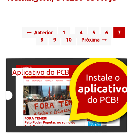
Posts
Anterior
1
4
5
6
7
…
navigation
8
9
10
Próxima
Aplicativo do PCB