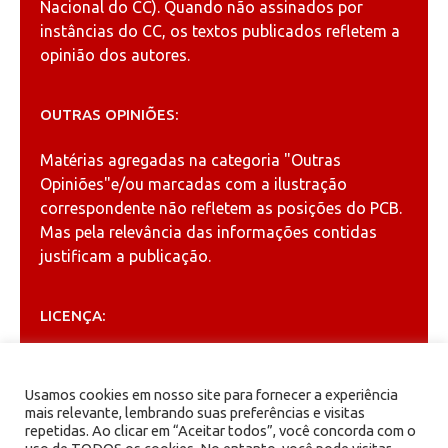
Nacional do CC). Quando não assinados por
instâncias do CC, os textos publicados refletem a
opinião dos autores.
OUTRAS OPINIÕES:
Matérias agregadas na categoria
"Outras
Opiniões"
e/ou marcadas com a ilustração
correspondente não refletem as posições do PCB.
Mas pela relevância das informações contidas
justificam a publicação.
LICENÇA:
Permitida a reprodução, desde que citada a fonte
(
Creative Commons
).
Usamos cookies em nosso site para fornecer a experiência
mais relevante, lembrando suas preferências e visitas
repetidas. Ao clicar em “Aceitar todos”, você concorda com o
ARQUIVOS