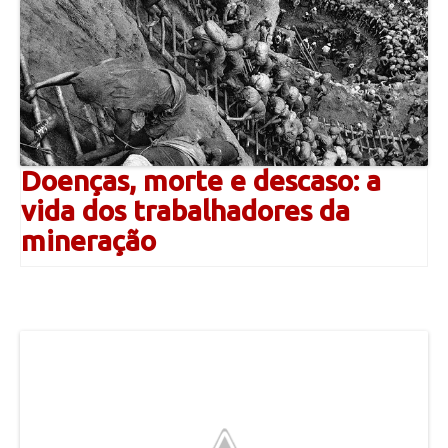
Doenças, morte e descaso: a
vida dos trabalhadores da
mineração