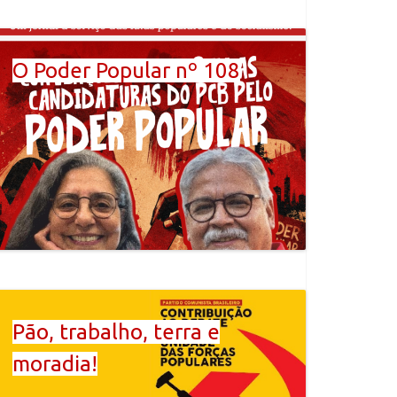
O Poder Popular nº 108
Pão, trabalho, terra e
moradia!