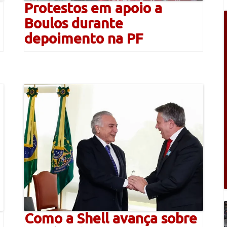
Protestos em apoio a
Boulos durante
depoimento na PF
Como a Shell avança sobre