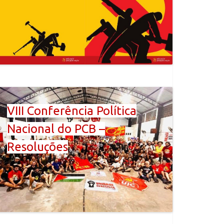
VIII Conferência Política
Nacional do PCB –
Resoluções