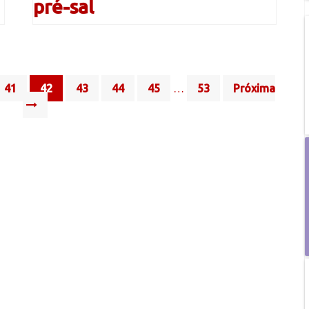
pré-sal
41
42
43
44
45
…
53
Próxima