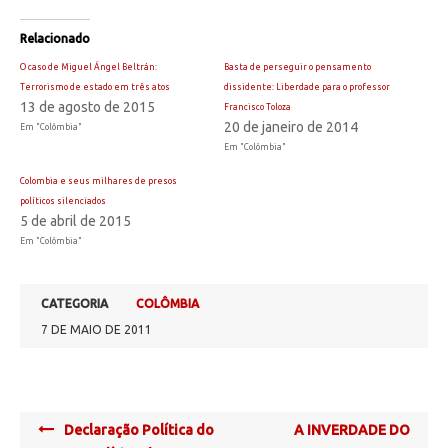
Relacionado
O caso de Miguel Ángel Beltrán:
Basta de perseguir o pensamento
Terrorismo de estado em três atos
dissidente: Liberdade para o professor
13 de agosto de 2015
Francisco Toloza
20 de janeiro de 2014
Em "Colômbia"
Em "Colômbia"
Colombia e seus milhares de presos
políticos silenciados
5 de abril de 2015
Em "Colômbia"
CATEGORIA
COLÔMBIA
7 DE MAIO DE 2011
Post
Declaração Política do
A INVERDADE DO