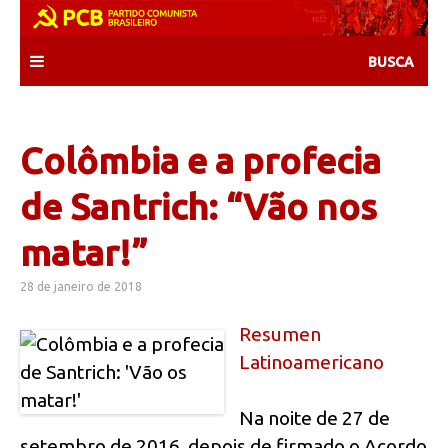
Skip
to
content
Colômbia e a profecia
de Santrich: “Vão nos
matar!”
28 de janeiro de 2018
Resumen
Latinoamericano
Na noite de 27 de
setembro de 2016, depois de firmado o Acordo