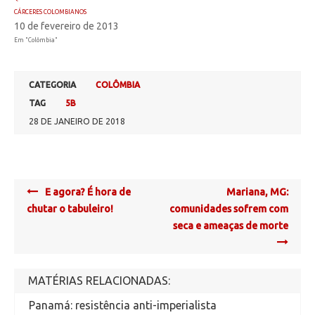
CÁRCERES COLOMBIANOS
10 de fevereiro de 2013
Em "Colômbia"
CATEGORIA
COLÔMBIA
TAG
5B
28 DE JANEIRO DE 2018
Post
E agora? É hora de
Mariana, MG:
navigation
chutar o tabuleiro!
comunidades sofrem com
seca e ameaças de morte
MATÉRIAS RELACIONADAS:
Panamá: resistência anti-imperialista