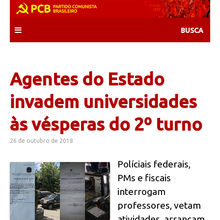
Skip
to
content
Agentes do Estado
invadem universidades
às vésperas do 2º turno
26 de outubro de 2018
Políciais federais,
PMs e fiscais
interrogam
professores, vetam
atividades, arrancam