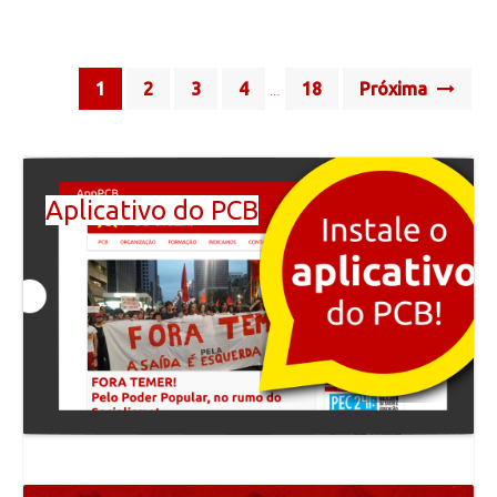
Posts
1
2
3
4
18
Próxima
…
navigation
Aplicativo do PCB