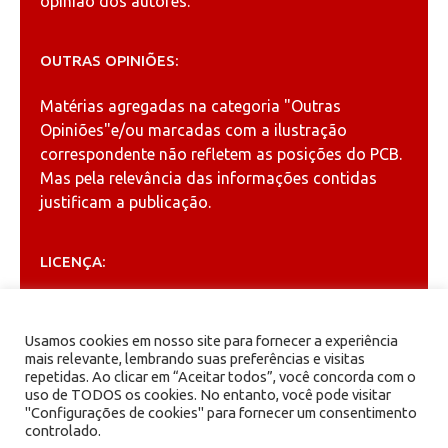
opinião dos autores.
OUTRAS OPINIÕES:
Matérias agregadas na categoria
"Outras
Opiniões"
e/ou marcadas com a ilustração
correspondente não refletem as posições do PCB.
Mas pela relevância das informações contidas
justificam a publicação.
LICENÇA:
Permitida a reprodução, desde que citada a fonte
(
Creative Commons
).
Usamos cookies em nosso site para fornecer a experiência
mais relevante, lembrando suas preferências e visitas
repetidas. Ao clicar em “Aceitar todos”, você concorda com o
ARQUIVOS
uso de TODOS os cookies. No entanto, você pode visitar
"Configurações de cookies" para fornecer um consentimento
controlado.
Arquivos