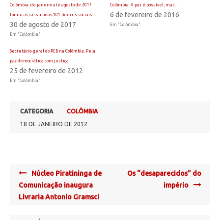
Colômbia: de janeiro até agosto de 2017
Colômbia: A paz é possível, mas…
6 de fevereiro de 2016
foram assassinados 101 líderes sociais
30 de agosto de 2017
Em "Colômbia"
Em "Colômbia"
Secretário-geral do PCB na Colômbia. Pela
paz democrática com justiça
25 de fevereiro de 2012
Em "Colômbia"
CATEGORIA
COLÔMBIA
18 DE JANEIRO DE 2012
Post
Núcleo Piratininga de
Os “desaparecidos” do
navigation
Comunicação inaugura
império
Livraria Antonio Gramsci